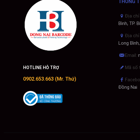
THÔNG T
Địa chỉ
Bình, TP. 
Địa chỉ
Long Bình,
Email:
Mã số 
HOTLINE HỖ TRỢ
0902.653.663 (Mr. Thứ)
Facebo
Đồng Nai