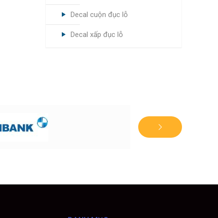
Decal cuộn đục lỗ
Decal xấp đục lỗ