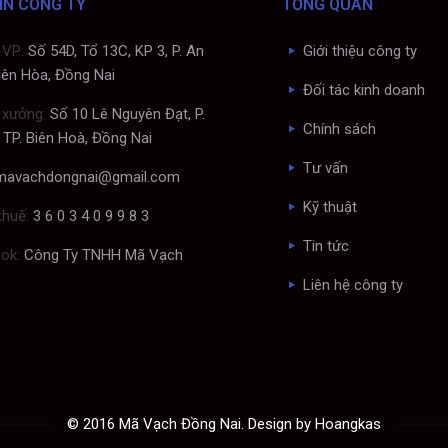
IN CÔNG TY
TỔNG QUAN
 VP:
Số 54D, Tổ 13C, KP 3, P. An
Giới thiệu công ty
Biên Hòa, Đồng Nai
Đối tác kinh doanh
 xưởng:
Số 10 Lê Nguyên Đạt, P.
Chính sách
 TP. Biên Hoà, Đồng Nai
Tư vấn
mavachdongnai@gmail.com
Kỹ thuật
thuế:
3 6 0 3 4 0 9 9 8 3
Tin tức
ok:
Công Ty TNHH Mã Vạch
Liên hệ công ty
© 2016 Mã Vạch Đồng Nai. Design by Hoangkas