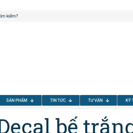
SẢN PHẨM
TIN TỨC
TƯ VẤN
KỸ 
Decal bế trắn