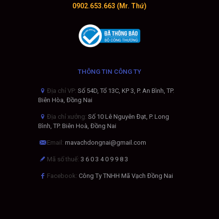
0902.653.663 (Mr. Thứ)
THÔNG TIN CÔNG TY
Địa chỉ VP:
Số 54D, Tổ 13C, KP 3, P. An Bình, TP.
Biên Hòa, Đồng Nai
Địa chỉ xưởng:
Số 10 Lê Nguyên Đạt, P. Long
Bình, TP. Biên Hoà, Đồng Nai
Email:
mavachdongnai@gmail.com
Mã số thuế:
3 6 0 3 4 0 9 9 8 3
Facebook:
Công Ty TNHH Mã Vạch Đồng Nai