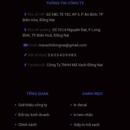
THÔNG TIN CÔNG TY
Địa chỉ VP:
Số 54D, Tổ 13C, KP 3, P. An Bình, TP.
Biên Hòa, Đồng Nai
Địa chỉ xưởng:
Số 10 Lê Nguyên Đạt, P. Long
Bình, TP. Biên Hoà, Đồng Nai
Email:
mavachdongnai@gmail.com
Mã số thuế:
3 6 0 3 4 0 9 9 8 3
Facebook:
Công Ty TNHH Mã Vạch Đồng Nai
TỔNG QUAN
DANH MỤC
Giới thiệu công ty
In decal
Đối tác kinh doanh
In tem nhãn
Chính sách
Giấy in mã vạch