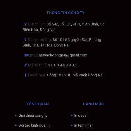
THÔNG TIN CÔNG TY
Địa chỉ VP:
Số 54D, Tổ 13C, KP 3, P. An Bình, TP.
Biên Hòa, Đồng Nai
Địa chỉ xưởng:
Số 10 Lê Nguyên Đạt, P. Long
Bình, TP. Biên Hoà, Đồng Nai
Email:
mavachdongnai@gmail.com
Mã số thuế:
3 6 0 3 4 0 9 9 8 3
Facebook:
Công Ty TNHH Mã Vạch Đồng Nai
TỔNG QUAN
DANH MỤC
Giới thiệu công ty
In decal
Đối tác kinh doanh
In tem nhãn